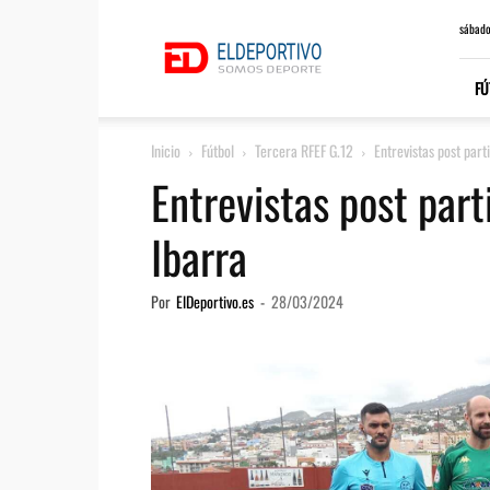
ElDeportivo.es
sábado
FÚ
Inicio
Fútbol
Tercera RFEF G.12
Entrevistas post par
Entrevistas post par
Ibarra
Por
ElDeportivo.es
-
28/03/2024