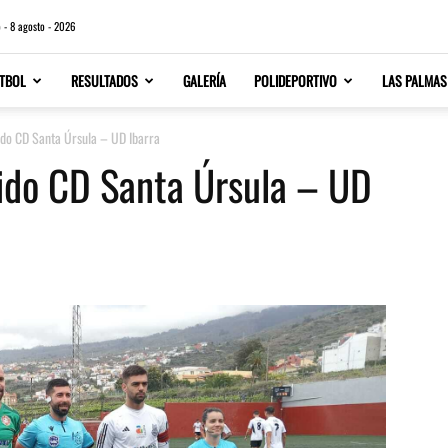
 - 8 agosto - 2026
TBOL
RESULTADOS
GALERÍA
POLIDEPORTIVO
LAS PALMAS
tido CD Santa Úrsula – UD Ibarra
tido CD Santa Úrsula – UD