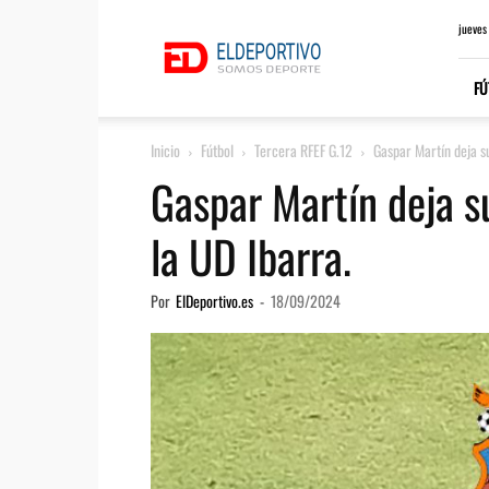
ElDeportivo.es
jueves
FÚ
Inicio
Fútbol
Tercera RFEF G.12
Gaspar Martín deja s
Gaspar Martín deja s
la UD Ibarra.
Por
ElDeportivo.es
-
18/09/2024