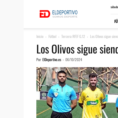
ElDeportivo.es
sábado
FÚ
Inicio
Fútbol
Tercera RFEF G.12
Los Olivos sigue sien
Los Olivos sigue sien
Por
ElDeportivo.es
-
06/10/2024