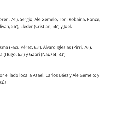
Loren, 74′), Sergio, Ale Gemelo, Toni Robaina, Ponce,
van, 56′), Eleder (Cristian, 56′) y Joel.
a (Facu Pérez, 63′), Álvaro Iglesias (Pirri, 76′),
a (Hugo, 63′) y Gabri (Nauzet, 83′).
 el lado local a Azael, Carlos Báez y Ale Gemelo; y
esús.