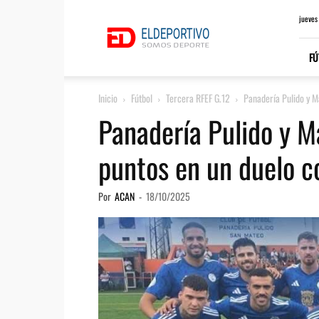
ElDeportivo.es
jueves
FÚ
Inicio
Fútbol
Tercera RFEF G.12
Panadería Pulido y Ma
Panadería Pulido y M
puntos en un duelo c
Por
ACAN
-
18/10/2025