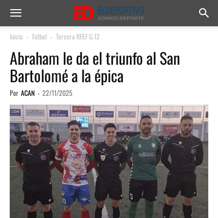
Inicio
Fútbol
Tercera RFEF G.12
Abraham le da el triunfo al San
Bartolomé a la épica
Por
ACAN
-
22/11/2025