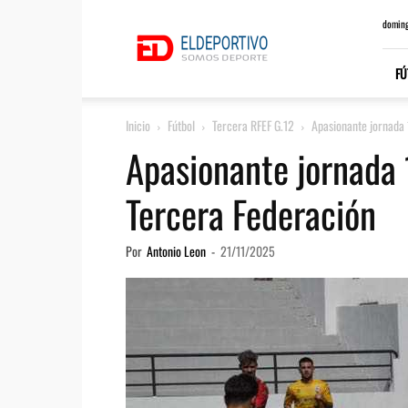
ElDeportivo.es
doming
FÚ
Inicio
Fútbol
Tercera RFEF G.12
Apasionante jornada 
Apasionante jornada 
Tercera Federación
Por
Antonio Leon
-
21/11/2025