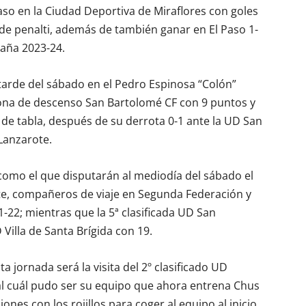
Paso en la Ciudad Deportiva de Miraflores con goles
de penalti, además de también ganar en El Paso 1-
aña 2023-24.
tarde del sábado en el Pedro Espinosa “Colón”
zona de descenso San Bartolomé CF con 9 puntos y
de tabla, después de su derrota 0-1 ante la UD San
Lanzarote.
omo el que disputarán al mediodía del sábado el
te, compañeros de viaje en Segunda Federación y
22; mientras que la 5ª clasificada UD San
Villa de Santa Brígida con 19.
a jornada será la visita del 2º clasificado UD
l cuál pudo ser su equipo que ahora entrena Chus
nes con los rojillos para coger al equipo al inicio