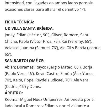
intensidad, con llegadas en ambos lados pero sin
ocasiones claras para alterar el definitivo 1-1.
FICHA TÉCNICA:
UD VILLA SANTA BRÍGIDA:
Jonay; Edian (Héctor, 90′), Óliver, Romero, Santi
Chicha, Pablo (Víctor Pros, 76′), Kai (Yeremy, 65′),
Velasco, Juanma (Samuel, 76′), Ale Gil y Barcia (Joshua,
65′).
SAN BARTOLOMÉ CF:
Abián; Doramas, Rayco (Sergio Mateo, 88′), Borja
(Pablo Vera, 46′), Kevin Castro, Simón (Álex Yunes,
70′), Keita, Pope, Reydel (Judicael, 70′), Ale Vera
(Cedric, 46′) y Denis.
ÁRBITRO:
Keomar Miguel Nuez Umpiérrez. Amonestó por el
lado local a Romero y Edian; y por el visitante a