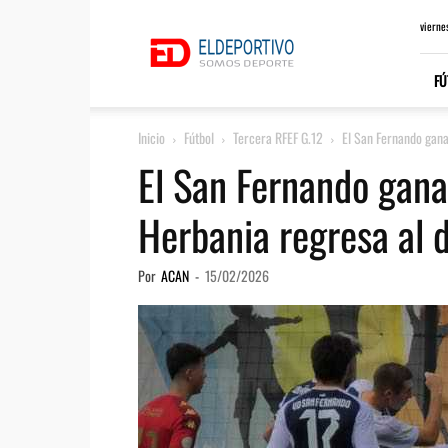
ElDeportivo.es
vierne
FÚ
Inicio
Fútbol
Tercera RFEF G.12
El San Fernando gana 
El San Fernando gana
Herbania regresa al 
Por
ACAN
-
15/02/2026