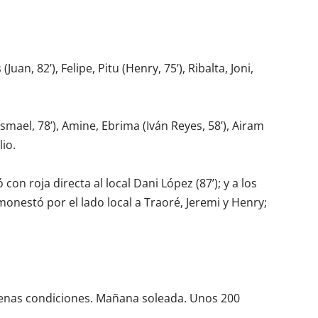
Juan, 82’), Felipe, Pitu (Henry, 75’), Ribalta, Joni,
Ismael, 78’), Amine, Ebrima (Iván Reyes, 58’), Airam
lio.
n roja directa al local Dani López (87’); y a los
 Amonestó por el lado local a Traoré, Jeremi y Henry;
buenas condiciones. Mañana soleada. Unos 200