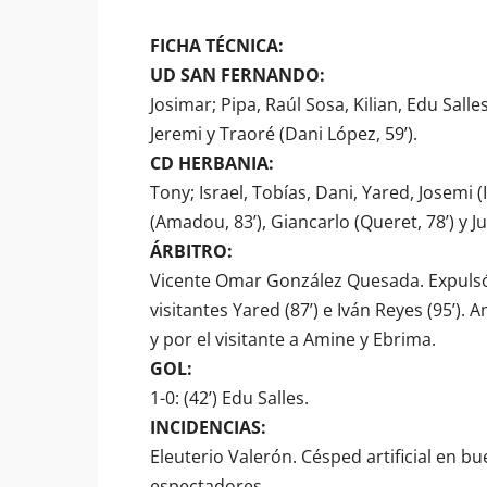
FICHA TÉCNICA:
UD SAN FERNANDO:
Josimar; Pipa, Raúl Sosa, Kilian, Edu Salles (
Jeremi y Traoré (Dani López, 59’).
CD HERBANIA:
Tony; Israel, Tobías, Dani, Yared, Josemi (
(Amadou, 83’), Giancarlo (Queret, 78’) y Ju
ÁRBITRO:
Vicente Omar González Quesada. Expulsó co
visitantes Yared (87’) e Iván Reyes (95’).
y por el visitante a Amine y Ebrima.
GOL:
1-0: (42’) Edu Salles.
INCIDENCIAS:
Eleuterio Valerón. Césped artificial en 
espectadores.