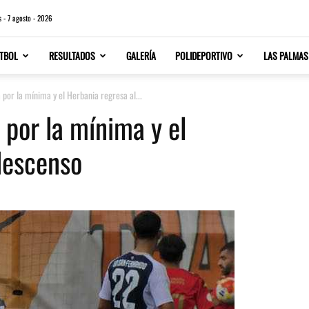
s - 7 agosto - 2026
TBOL
RESULTADOS
GALERÍA
POLIDEPORTIVO
LAS PALMAS
por la mínima y el Herbania regresa al...
 por la mínima y el
descenso