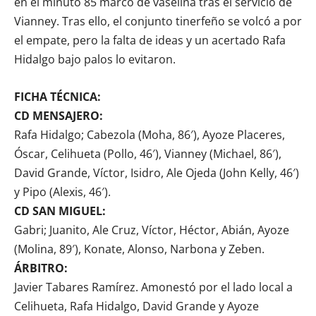
en el minuto 85 marcó de vaselina tras el servicio de
Vianney. Tras ello, el conjunto tinerfeño se volcó a por
el empate, pero la falta de ideas y un acertado Rafa
Hidalgo bajo palos lo evitaron.
FICHA TÉCNICA:
CD MENSAJERO:
Rafa Hidalgo; Cabezola (Moha, 86′), Ayoze Placeres,
Óscar, Celihueta (Pollo, 46′), Vianney (Michael, 86′),
David Grande, Víctor, Isidro, Ale Ojeda (John Kelly, 46′)
y Pipo (Alexis, 46′).
CD SAN MIGUEL:
Gabri; Juanito, Ale Cruz, Víctor, Héctor, Abián, Ayoze
(Molina, 89′), Konate, Alonso, Narbona y Zeben.
ÁRBITRO:
Javier Tabares Ramírez. Amonestó por el lado local a
Celihueta, Rafa Hidalgo, David Grande y Ayoze