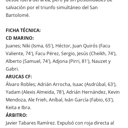
salvación por el triunfo simultáneo del San
Bartolomé.
FICHA TÉCNICA:
CD MARINO:
Juanes; Niki (Isma, 65′), Héctor, Juan Quirós (Facu
Valiente, 74′), Facu Pérez, Sergio, Jesús (Cheikh, 74′),
Alberto (Samuel, 74′), Adjona (Pirri, 81′), Nauzet y
Gabri.
ARUCAS CF:
Álvaro Robles; Adrián Arrocha, Isaac (Asdrúbal, 63′),
Yadam (Alexis Almeida, 78′), Adrián Hernández, Kevin
Mendoza, Ale Frieh, Aníbal, Iván García (Fabio, 63′),
Keita e Ibra.
ÁRBITRO:
Javier Tabares Ramírez. Expulsó con roja directa al