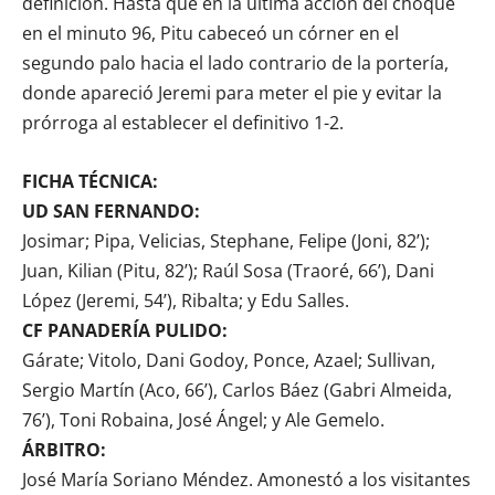
definición. Hasta que en la última acción del choque
en el minuto 96, Pitu cabeceó un córner en el
segundo palo hacia el lado contrario de la portería,
donde apareció Jeremi para meter el pie y evitar la
prórroga al establecer el definitivo 1-2.
FICHA TÉCNICA:
UD SAN FERNANDO:
Josimar; Pipa, Velicias, Stephane, Felipe (Joni, 82’);
Juan, Kilian (Pitu, 82’); Raúl Sosa (Traoré, 66’), Dani
López (Jeremi, 54’), Ribalta; y Edu Salles.
CF PANADERÍA PULIDO:
Gárate; Vitolo, Dani Godoy, Ponce, Azael; Sullivan,
Sergio Martín (Aco, 66’), Carlos Báez (Gabri Almeida,
76’), Toni Robaina, José Ángel; y Ale Gemelo.
ÁRBITRO:
José María Soriano Méndez. Amonestó a los visitantes