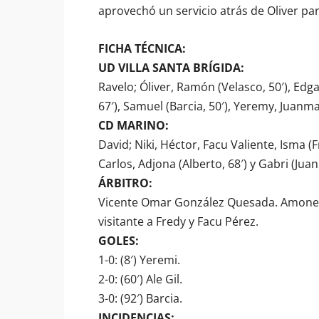
aprovechó un servicio atrás de Oliver para
FICHA TÉCNICA:
UD VILLA SANTA BRÍGIDA:
Ravelo; Óliver, Ramón (Velasco, 50′), Edgar
67′), Samuel (Barcia, 50′), Yeremy, Juanma,
CD MARINO:
David; Niki, Héctor, Facu Valiente, Isma (Fr
Carlos, Adjona (Alberto, 68′) y Gabri (Juan
ÁRBITRO:
Vicente Omar González Quesada. Amonestó
visitante a Fredy y Facu Pérez.
GOLES:
1-0: (8′) Yeremi.
2-0: (60′) Ale Gil.
3-0: (92′) Barcia.
INCIDENCIAS: