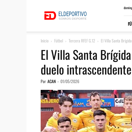
ElDeportivo.es
doming
FÚ
Inicio
Fútbol
Tercera RFEF G.12
El Villa Santa Brígid
El Villa Santa Brígid
duelo intrascendente
Por
ACAN
-
01/05/2026