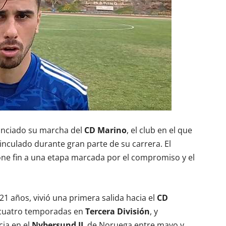
nciado su marcha del
CD Marino
, el club en el que
inculado durante gran parte de su carrera. El
one fin a una etapa marcada por el compromiso y el
 21 años, vivió una primera salida hacia el
CD
 cuatro temporadas en
Tercera División
, y
ia en el
Nybersund IL
de Noruega entre mayo y