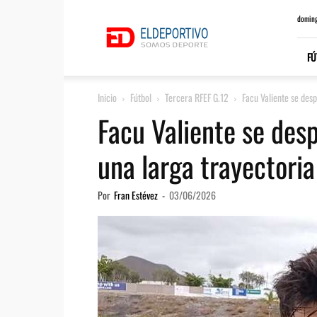
ElDeportivo.es
doming
FÚ
Inicio
Fútbol
Tercera RFEF G.12
Facu Valiente se desp
Facu Valiente se des
una larga trayectoria
Por
Fran Estévez
-
03/06/2026