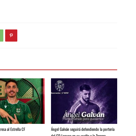
resa al Estrella CF
Ángel Galván seguirá defendiendo la portería
del CD Laguna en su vuelta a la Tercera