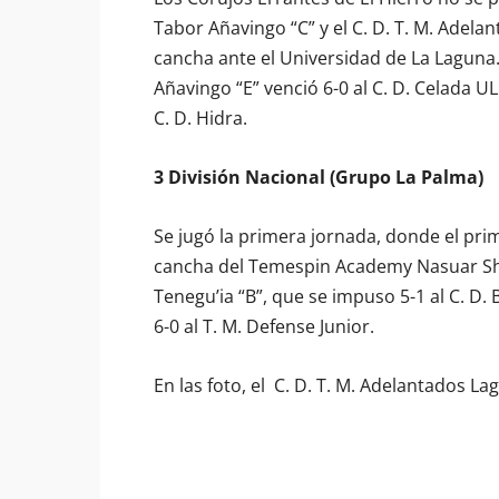
Tabor Añavingo “C” y el C. D. T. M. Adel
cancha ante el Universidad de La Laguna. 
Añavingo “E” venció 6-0 al C. D. Celada U
C. D. Hidra.
3 División Nacional (Grupo La Palma)
Se jugó la primera jornada, donde el prime
cancha del Temespin Academy Nasuar Sho
Tenegu’ia “B”, que se impuso 5-1 al C. D
6-0 al T. M. Defense Junior.
En las foto, el C. D. T. M. Adelantados La