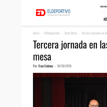
ElDeportivo.es
vierne
FÚ
Inicio
Polideportivo
Tenis Mesa
Tercera jornada en l
Tercera jornada en la
mesa
Por
Fran Estévez
-
18/10/2019