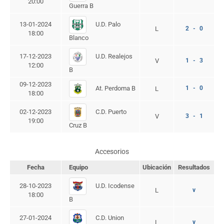
20:00
Guerra B
U.D. Palo
13-01-2024
L
2 - 0
18:00
Blanco
U.D. Realejos
17-12-2023
V
1 - 3
12:00
B
09-12-2023
At. Perdoma B
1 - 0
L
18:00
C.D. Puerto
02-12-2023
V
3 - 1
19:00
Cruz B
Accesorios
Fecha
Equipo
Ubicación
Resultados
U.D. Icodense
28-10-2023
L
v
18:00
B
C.D. Union
27-01-2024
L
v