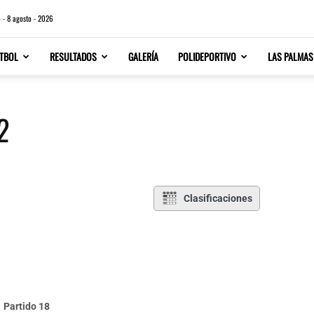
 - 8 agosto - 2026
TBOL
RESULTADOS
GALERÍA
POLIDEPORTIVO
LAS PALMAS
2
Clasificaciones
Partido 18