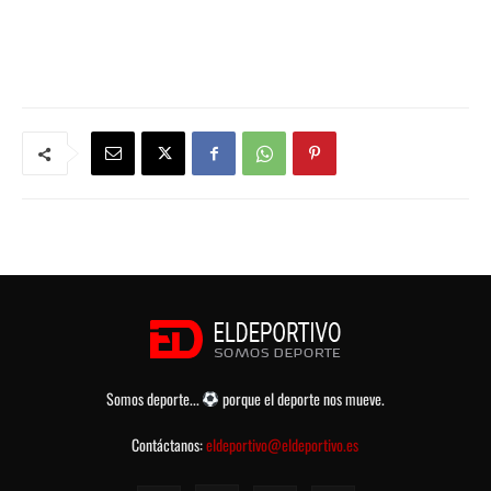
Somos deporte...
porque el deporte nos mueve.
Contáctanos:
eldeportivo@eldeportivo.es