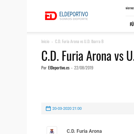
ElDeportivo.es
vierne
FÚ
Inicio
C.D. Furia Arona vs U.D. Ibarra B
C.D. Furia Arona vs U
Por
ElDeportivo.es
-
22/08/2019
20-03-2020 21:00
C.D. Furia Arona