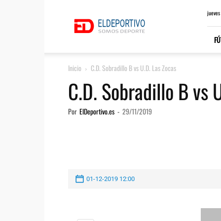
ElDeportivo.es
jueves
FÚ
Inicio
C.D. Sobradillo B vs U.D. Las Zocas
C.D. Sobradillo B vs 
Por
ElDeportivo.es
-
29/11/2019
01-12-2019 12:00