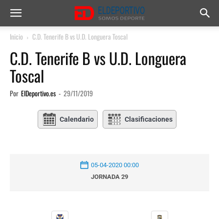
Inicio
C.D. Tenerife B vs U.D. Longuera Toscal
C.D. Tenerife B vs U.D. Longuera
Toscal
Por
ElDeportivo.es
-
29/11/2019
Calendario
Clasificaciones
05-04-2020 00:00
JORNADA 29