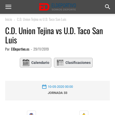
Inicio
C.D. Union Tejina vs U.D. Taco San Luis
C.D. Union Tejina vs U.D. Taco San
Luis
Por
ElDeportivo.es
-
29/11/2019
Calendario
Clasificaciones
10-05-2020 00:00
JORNADA 33