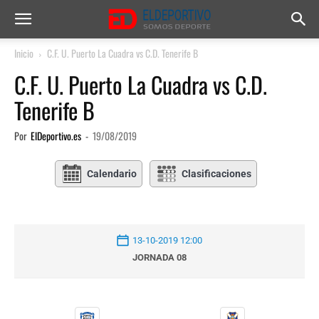
Inicio
C.F. U. Puerto La Cuadra vs C.D. Tenerife B
C.F. U. Puerto La Cuadra vs C.D.
Tenerife B
Por
ElDeportivo.es
-
19/08/2019
Calendario
Clasificaciones
13-10-2019 12:00
JORNADA 08