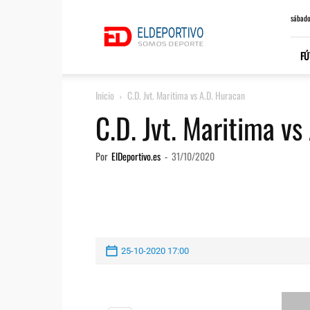
ElDeportivo.es
sábado
FÚ
Inicio
C.D. Jvt. Maritima vs A.D. Huracan
C.D. Jvt. Maritima vs
Por
ElDeportivo.es
-
31/10/2020
25-10-2020 17:00