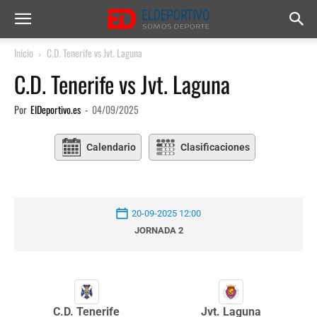
Inicio
C.D. Tenerife vs Jvt. Laguna
C.D. Tenerife vs Jvt. Laguna
Por
ElDeportivo.es
-
04/09/2025
Calendario
Clasificaciones
20-09-2025 12:00
JORNADA 2
C.D. Tenerife
Jvt. Laguna