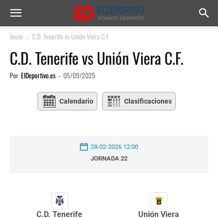
Inicio
C.D. Tenerife vs Unión Viera C.F.
C.D. Tenerife vs Unión Viera C.F.
Por
ElDeportivo.es
-
05/09/2025
Calendario
Clasificaciones
28-02-2026 12:00
JORNADA 22
C.D. Tenerife
Unión Viera