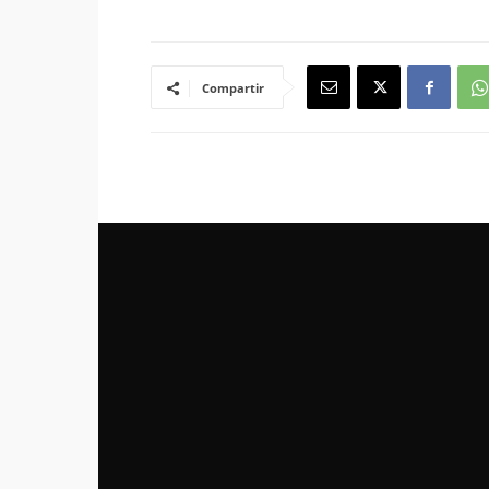
Compartir