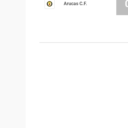
Arucas C.F.