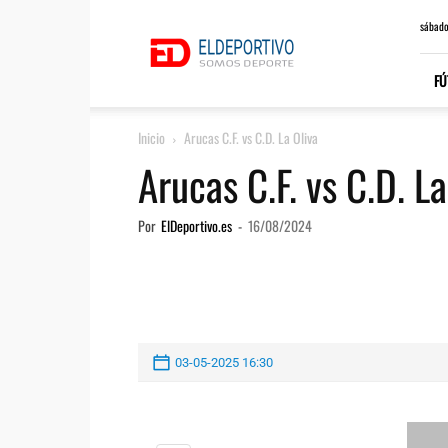
ElDeportivo.es
sábado
FÚ
Inicio
Arucas C.F. vs C.D. La Oliva
Arucas C.F. vs C.D. La
Por
ElDeportivo.es
-
16/08/2024
03-05-2025 16:30