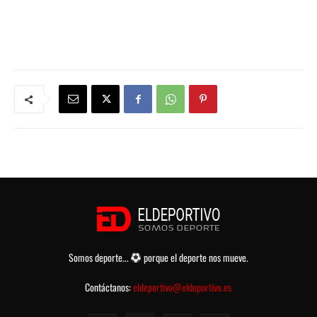
Somos deporte...
porque el deporte nos mueve.
Contáctanos:
eldeportivo@eldeportivo.es