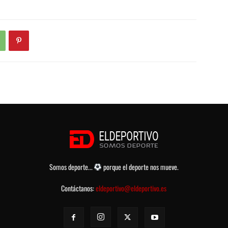
Somos deporte...
porque el deporte nos mueve.
Contáctanos:
eldeportivo@eldeportivo.es