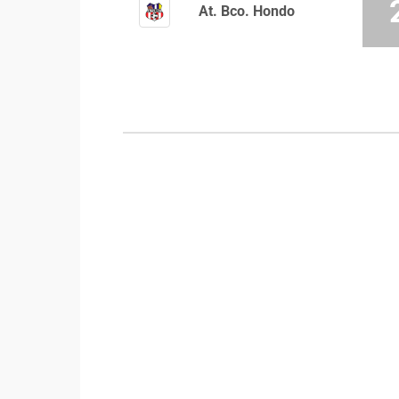
At. Bco. Hondo