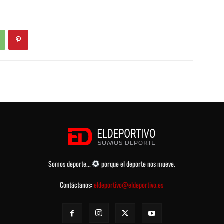
Somos deporte...
porque el deporte nos mueve.
Contáctanos:
eldeportivo@eldeportivo.es