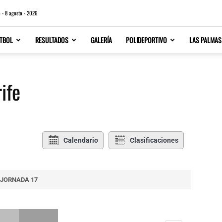
 - 8 agosto - 2026
TBOL
RESULTADOS
GALERÍA
POLIDEPORTIVO
LAS PALMAS
ife
Calendario
Clasificaciones
JORNADA 17