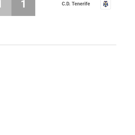
1
1
C.D. Tenerife