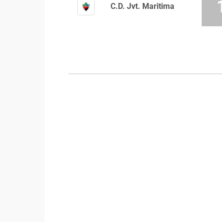
C.D. Jvt. Maritima