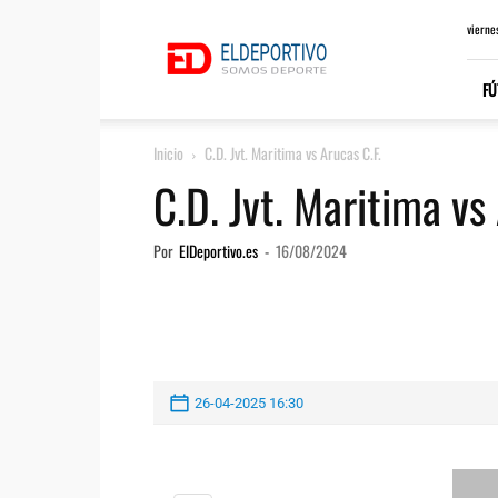
ElDeportivo.es
vierne
FÚ
Inicio
C.D. Jvt. Maritima vs Arucas C.F.
C.D. Jvt. Maritima vs
Por
ElDeportivo.es
-
16/08/2024
26-04-2025 16:30