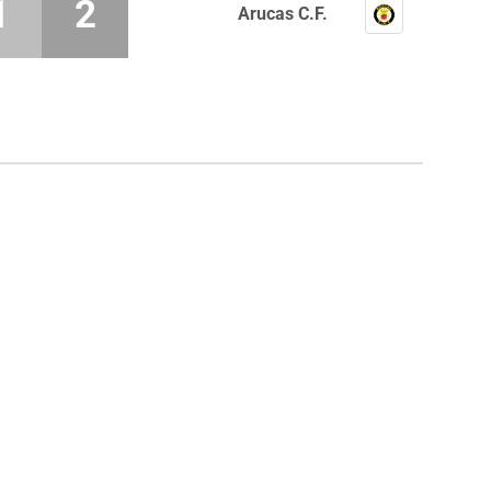
1
2
Arucas C.F.