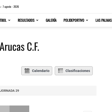
s - 7 agosto - 2026
TBOL
RESULTADOS
GALERÍA
POLIDEPORTIVO
LAS PALMAS
 Arucas C.F.
Calendario
Clasificaciones
JORNADA 29