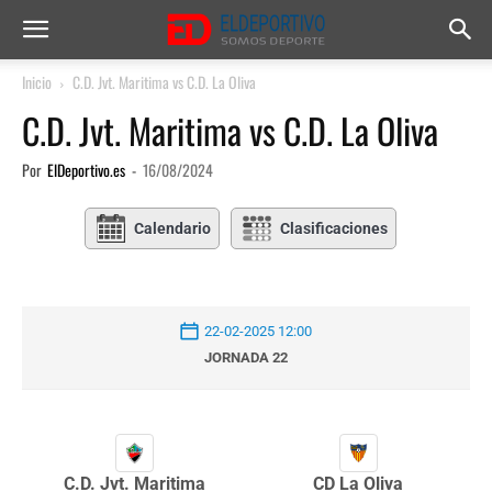
Inicio
C.D. Jvt. Maritima vs C.D. La Oliva
C.D. Jvt. Maritima vs C.D. La Oliva
Por
ElDeportivo.es
-
16/08/2024
Calendario
Clasificaciones
22-02-2025 12:00
JORNADA 22
C.D. Jvt. Maritima
CD La Oliva