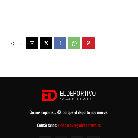
Somos deporte...
porque el deporte nos mueve.
Contáctanos:
eldeportivo@eldeportivo.es