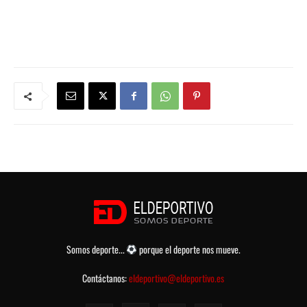
Somos deporte...
porque el deporte nos mueve.
Contáctanos:
eldeportivo@eldeportivo.es