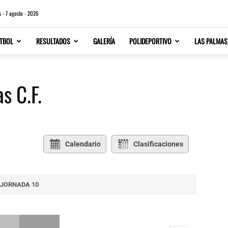
s - 7 agosto - 2026
TBOL
RESULTADOS
GALERÍA
POLIDEPORTIVO
LAS PALMAS
s C.F.
Calendario
Clasificaciones
JORNADA 10