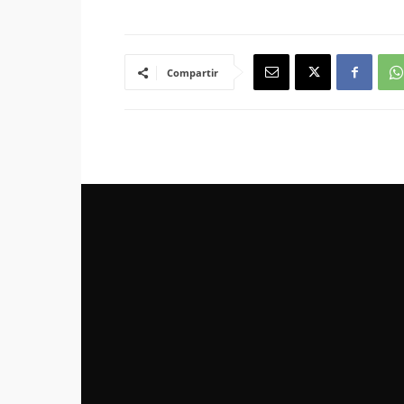
Compartir