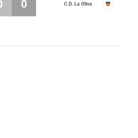
0
0
C.D. La Oliva