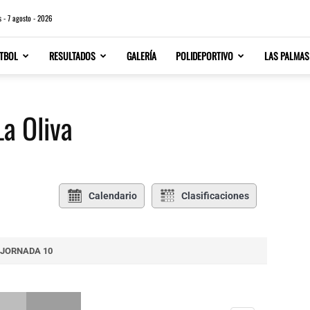
s - 7 agosto - 2026
TBOL
RESULTADOS
GALERÍA
POLIDEPORTIVO
LAS PALMAS
La Oliva
Calendario
Clasificaciones
JORNADA 10