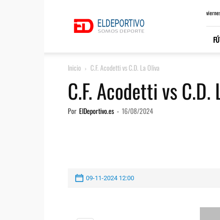
ElDeportivo.es
vierne
FÚ
Inicio
C.F. Acodetti vs C.D. La Oliva
C.F. Acodetti vs C.D. 
Por
ElDeportivo.es
-
16/08/2024
09-11-2024 12:00