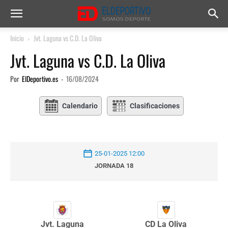
Inicio
Jvt. Laguna vs C.D. La Oliva
Jvt. Laguna vs C.D. La Oliva
Por
ElDeportivo.es
-
16/08/2024
Calendario
Clasificaciones
25-01-2025 12:00
JORNADA 18
Jvt. Laguna
CD La Oliva