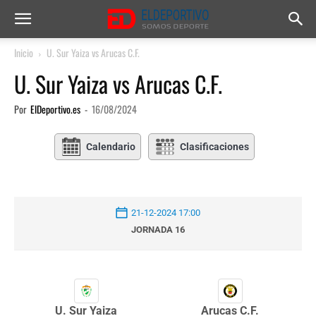
Inicio
U. Sur Yaiza vs Arucas C.F.
U. Sur Yaiza vs Arucas C.F.
Por
ElDeportivo.es
-
16/08/2024
Calendario
Clasificaciones
21-12-2024 17:00
JORNADA 16
U. Sur Yaiza
Arucas C.F.