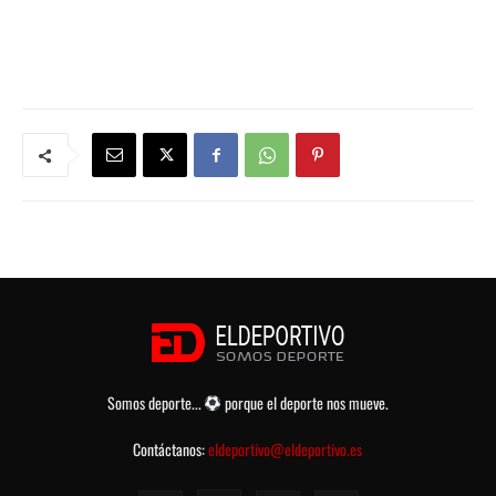
Somos deporte...
porque el deporte nos mueve.
Contáctanos:
eldeportivo@eldeportivo.es