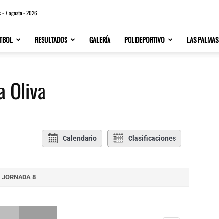
s - 7 agosto - 2026
TBOL
RESULTADOS
GALERÍA
POLIDEPORTIVO
LAS PALMAS
a Oliva
Calendario
Clasificaciones
JORNADA 8