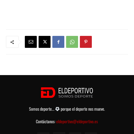
Somos deporte...
porque el deporte nos mueve.
Contáctanos:
eldeportivo@eldeportivo.es