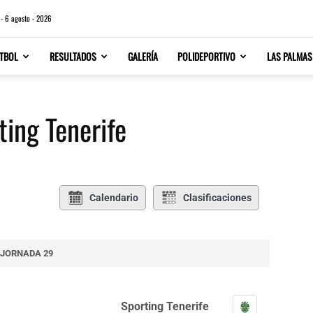
 - 6 agosto - 2026
TBOL
RESULTADOS
GALERÍA
POLIDEPORTIVO
LAS PALMAS
ting Tenerife
Calendario
Clasificaciones
JORNADA 29
Sporting Tenerife