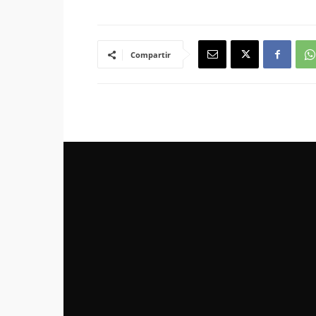
Compartir