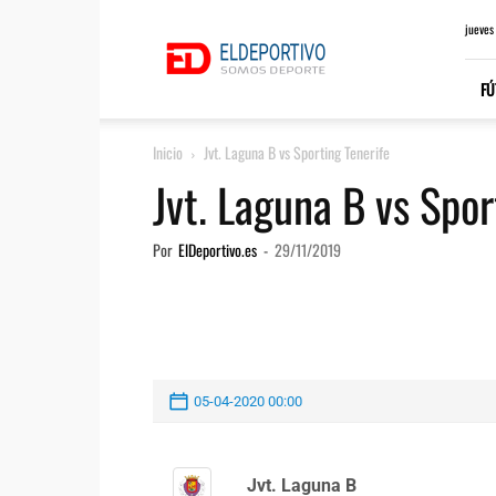
ElDeportivo.es
jueves
FÚ
Inicio
Jvt. Laguna B vs Sporting Tenerife
Jvt. Laguna B vs Spor
Por
ElDeportivo.es
-
29/11/2019
05-04-2020 00:00
Jvt. Laguna B