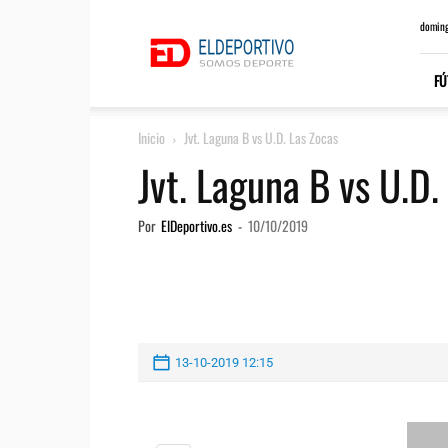
ElDeportivo.es
doming
FÚ
Inicio
Jvt. Laguna B vs U.D. Las Zocas
Jvt. Laguna B vs U.D.
Por
ElDeportivo.es
-
10/10/2019
13-10-2019 12:15