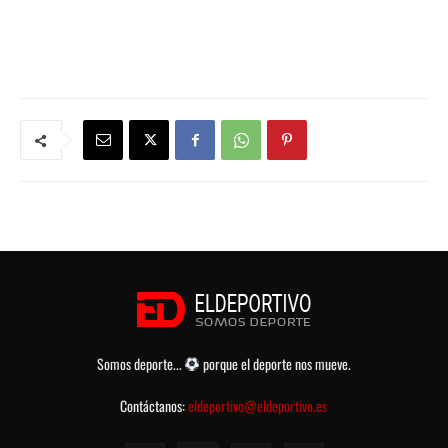
Somos deporte...
porque el deporte nos mueve.
Contáctanos:
eldeportivo@eldeportivo.es