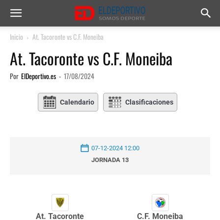
Inicio
At. Tacoronte vs C.F. Moneiba
At. Tacoronte vs C.F. Moneiba
Por
ElDeportivo.es
-
17/08/2024
Calendario
Clasificaciones
07-12-2024 12:00
JORNADA 13
At. Tacoronte
C.F. Moneiba