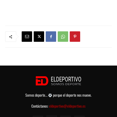
Somos deporte...
porque el deporte nos mueve.
Contáctanos:
eldeportivo@eldeportivo.es