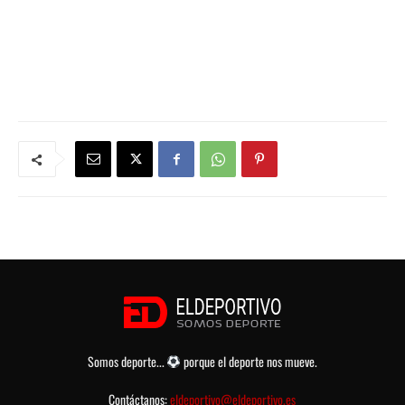
Somos deporte...
porque el deporte nos mueve.
Contáctanos:
eldeportivo@eldeportivo.es