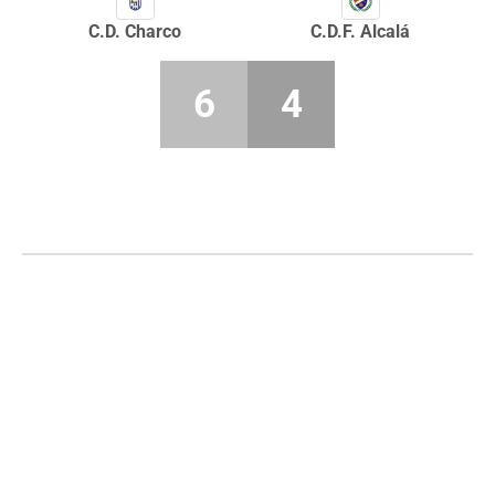
C.D. Charco
C.D.F. Alcalá
6
4