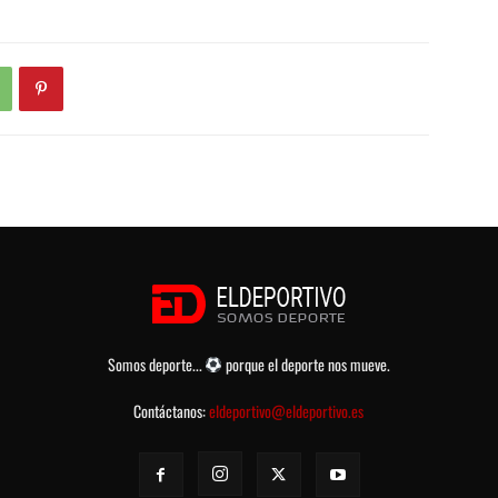
Somos deporte...
porque el deporte nos mueve.
Contáctanos:
eldeportivo@eldeportivo.es