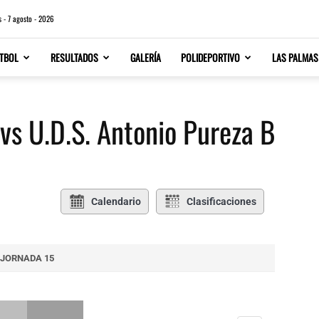
s - 7 agosto - 2026
TBOL
RESULTADOS
GALERÍA
POLIDEPORTIVO
LAS PALMAS
 vs U.D.S. Antonio Pureza B
Calendario
Clasificaciones
JORNADA 15