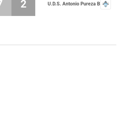
7
2
U.D.S. Antonio Pureza B