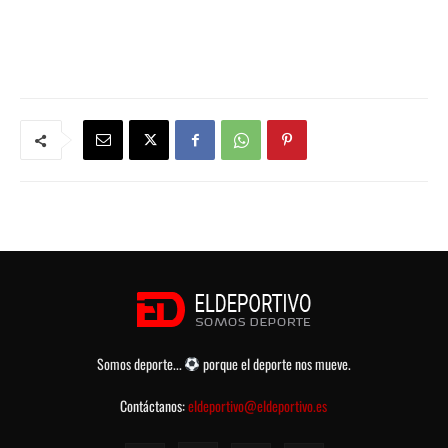
Somos deporte...
porque el deporte nos mueve.
Contáctanos:
eldeportivo@eldeportivo.es