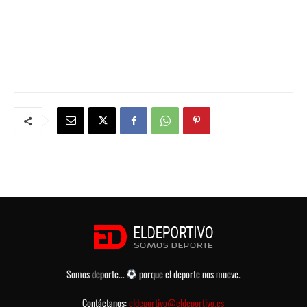
Somos deporte...
porque el deporte nos mueve.
Contáctanos:
eldeportivo@eldeportivo.es