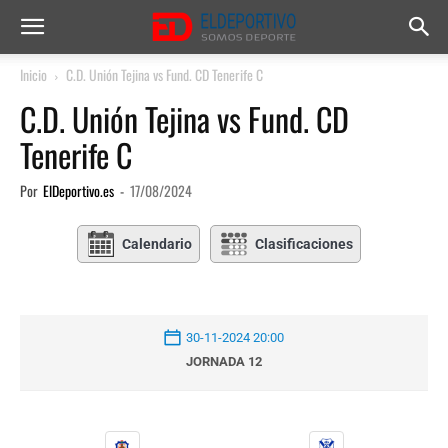
Inicio
C.D. Unión Tejina vs Fund. CD Tenerife C
C.D. Unión Tejina vs Fund. CD
Tenerife C
Por
ElDeportivo.es
-
17/08/2024
Calendario
Clasificaciones
30-11-2024 20:00
JORNADA 12