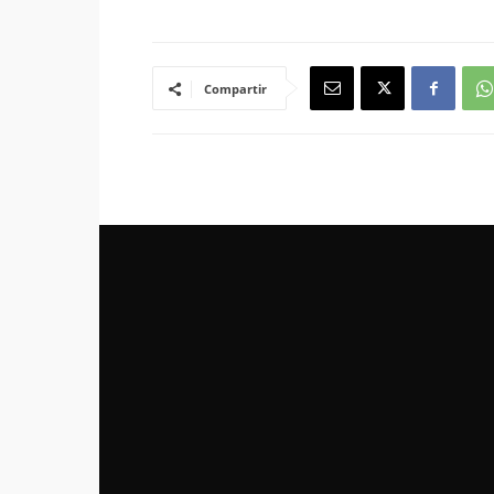
Compartir